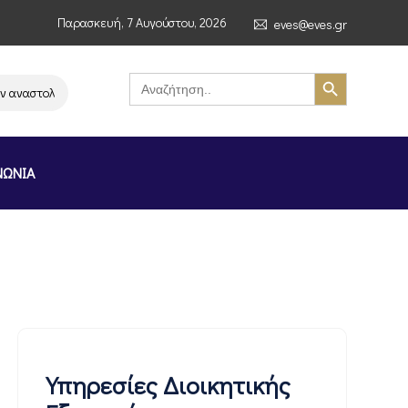
Παρασκευή, 7 Αυγούστου, 2026
eves@eves.gr
Search Button
Search
for:
ναστολή λειτουργίας της αλυσίδας σούπερ μάρκετ MERE στην Ελλάδα – Επ
ΝΩΝΙΑ
Υπηρεσίες Διοικητικής