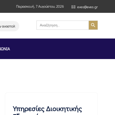
Παρασκευή, 7 Αυγούστου, 2026
eves@eves.gr
Search Button
Search
for:
ναστολή λειτουργίας της αλυσίδας σούπερ μάρκετ MERE στην Ελλάδα – Επ
ΝΩΝΙΑ
Υπηρεσίες Διοικητικής