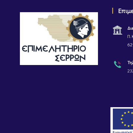
Επιμ
Δι
Π. 
62
Τη
23