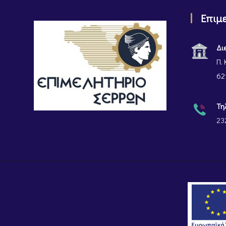
Επιμ
Δι
Π. 
62
Τη
23