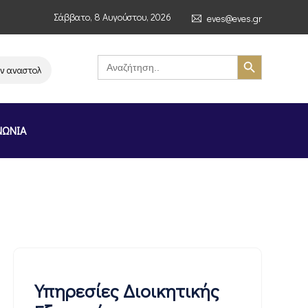
Σάββατο, 8 Αυγούστου, 2026
eves@eves.gr
Search Button
Search
for:
ναστολή λειτουργίας της αλυσίδας σούπερ μάρκετ MERE στην Ελλάδα – Επ
ΝΩΝΙΑ
Υπηρεσίες Διοικητικής