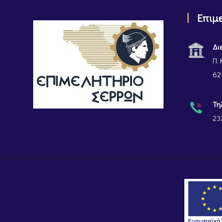
Επιμ
Δι
Π. 
62
Τη
23