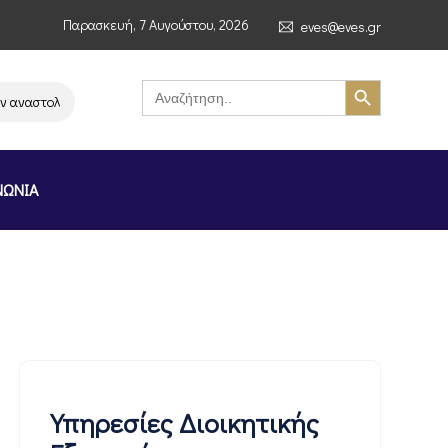
Παρασκευή, 7 Αυγούστου, 2026
eves@eves.gr
Search Button
Search
for:
ναστολή λειτουργίας της αλυσίδας σούπερ μάρκετ MERE στην Ελλάδα – Επ
ΝΩΝΙΑ
Υπηρεσίες Διοικητικής