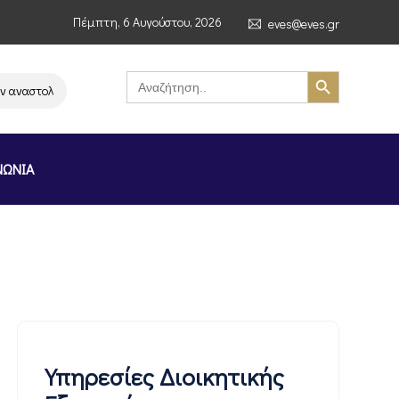
Πέμπτη, 6 Αυγούστου, 2026
eves@eves.gr
Search Button
Search
for:
ναστολή λειτουργίας της αλυσίδας σούπερ μάρκετ MERE στην Ελλάδα – Επ
ΝΩΝΙΑ
Υπηρεσίες Διοικητικής