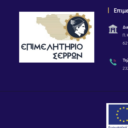
Επιμ
Δι
Π. 
62
Τη
23