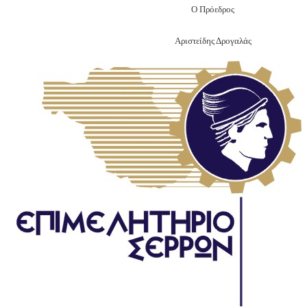
Ο Πρόεδρος
Αριστείδης Δρογαλάς