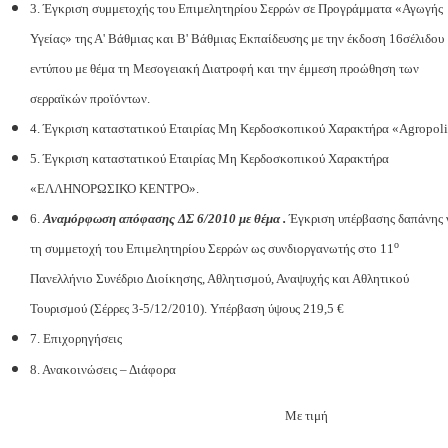
3. Έγκριση συμμετοχής του Επιμελητηρίου Σερρών σε Προγράμματα «Αγωγής
Υγείας» της Α' Βάθμιας και Β' Βάθμιας Εκπαίδευσης με την έκδοση 16σέλιδου
εντύπου με θέμα τη Μεσογειακή Διατροφή και την έμμεση προώθηση των
σερραϊκών προϊόντων.
4. Έγκριση καταστατικού Εταιρίας Μη Κερδοσκοπικού Χαρακτήρα «Agropoli
5. Έγκριση καταστατικού Εταιρίας Μη Κερδοσκοπικού Χαρακτήρα
«ΕΛΛΗΝΟΡΩΣΙΚΟ ΚΕΝΤΡΟ».
6.
Αναμόρφωση απόφασης ΔΣ 6/2010 με θέμα .
Έγκριση υπέρβασης δαπάνης 
ο
τη συμμετοχή του Επιμελητηρίου Σερρών ως συνδιοργανωτής στο 11
Πανελλήνιο Συνέδριο Διοίκησης, Αθλητισμού, Αναψυχής και Αθλητικού
Τουρισμού (Σέρρες 3-5/12/2010). Υπέρβαση ύψους 219,5 €
7. Επιχορηγήσεις
8. Ανακοινώσεις – Διάφορα
Με τιμή