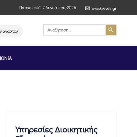
Παρασκευή, 7 Αυγούστου, 2026
eves@eves.gr
Search Button
Search
for:
ναστολή λειτουργίας της αλυσίδας σούπερ μάρκετ MERE στην Ελλάδα – Επ
ΝΩΝΙΑ
Υπηρεσίες Διοικητικής