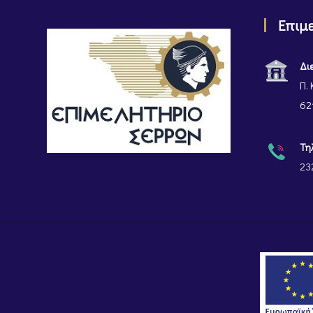
Επιμ
Δι
Π. 
62
Τη
23