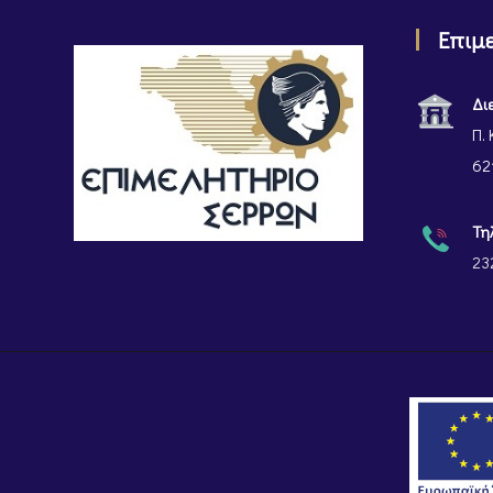
Επιμ
Δι
Π. 
62
Τη
23