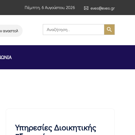
Πέμπτη, 6 Αυγούστου, 2026
eves@eves.gr
Search Button
Search
for:
ναστολή λειτουργίας της αλυσίδας σούπερ μάρκετ MERE στην Ελλάδα – Επ
ΝΩΝΙΑ
Υπηρεσίες Διοικητικής