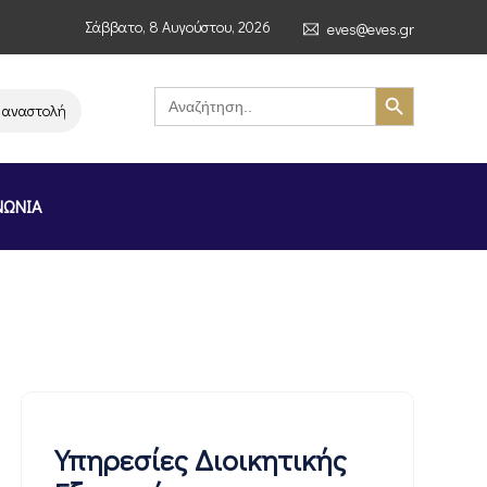
Σάββατο, 8 Αυγούστου, 2026
eves@eves.gr
Search Button
Search
for:
τολή λειτουργίας της αλυσίδας σούπερ μάρκετ MERE στην Ελλάδα – Επισ
ΝΩΝΙΑ
Υπηρεσίες Διοικητικής