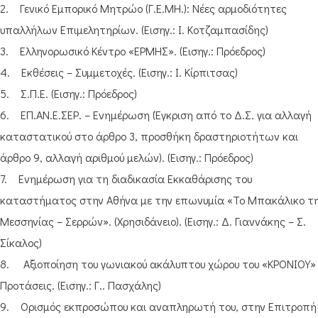
2. Γενικό Εμπορικό Μητρώο (Γ.Ε.ΜΗ.): Νέες αρμοδιότητες
υπαλλήλων Επιμελητηρίων. (Εισηγ.: Ι. Κοτζαμπασίδης)
3. Ελληνορωσικό Κέντρο «ΕΡΜΗΣ». (Εισηγ.: Πρόεδρος)
4. Εκθέσεις – Συμμετοχές. (Εισηγ.: Ι. Κίρπιτσας)
5. Σ.Π.Ε. (Εισηγ.: Πρόεδρος)
6. ΕΠ.ΑΝ.Ε.ΣΕΡ. – Ενημέρωση (Έγκριση από το Δ.Σ. για αλλαγή
καταστατικού στο άρθρο 3, προσθήκη δραστηριοτήτων και
άρθρο 9, αλλαγή αριθμού μελών). (Εισηγ.: Πρόεδρος)
7. Ενημέρωση για τη διαδικασία Εκκαθάρισης του
καταστήματος στην Αθήνα με την επωνυμία «Το Μπακάλικο τ
Μεσσηνίας – Σερρών». (Χρησιδάνειο). (Εισηγ.: Δ. Γιαννάκης – Σ.
Σίκαλος)
8. Αξιοποίηση του γωνιακού ακάλυπτου χώρου του «ΚΡΟΝΙΟΥ»
Προτάσεις. (Εισηγ.: Γ.. Πασχάλης)
9. Ορισμός εκπροσώπου και αναπληρωτή του, στην Επιτροπή