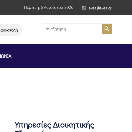
Πέμπτη, 6 Αυγούστου, 2026
eves@eves.gr
Search Button
Search
for:
στολή λειτουργίας της αλυσίδας σούπερ μάρκετ MERE στην Ελλάδα – Επισ
ΝΩΝΙΑ
Υπηρεσίες Διοικητικής