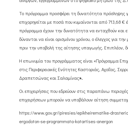
ανέργων, εγγεγραμμένων στο ψηφιακό μητρώο της Δ.ΥΠ
Το πρόγραμμα προσφέρει τη δυνατότητα πρόσληψης γ
επιχορηγείται με ποσά που κυμαίνονται από 713,68 € 
πρόγραμμα έχουν την δυνατότητα να ενταχθούν και ε
δύνανται να είναι ορισμένου χρόνου, ο έλεγχος για τ
πριν την υποβολή της αίτησης υπαγωγής. Επιπλέον, δύ
Η επωνυμία του προγράμματος είναι «Πρόγραμμα Επιχ
στις Περιφερειακές Ενότητες Καστοριάς, Αχαΐας, Σερρ
Δραπετσώνας και Σαλαμίνας
».
Οι επιχειρήσεις που εδρεύουν στις παραπάνω περιοχέ
επιχειρήσεων μπορούν να υποβάλουν αίτηση συμμετοχ
https://www.gov.gr/ipiresies/epikheirematike-draster
ergodoton-se-programmata-katartises-anergon