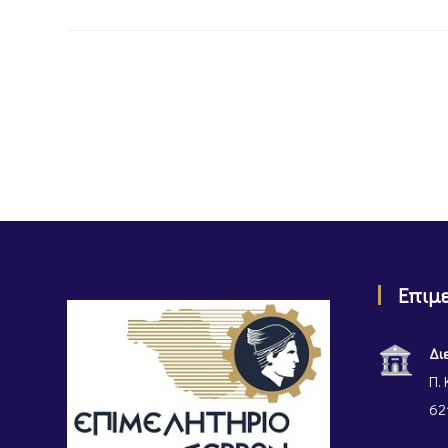
Επιμ
Δι
Π. 
62