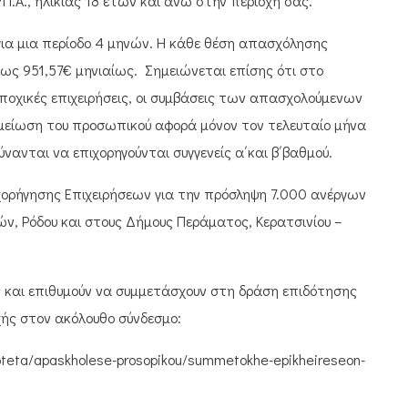
.Α., ηλικίας 18 ετών και άνω στην περιοχή σας.
ια μια περίοδο 4 μηνών. Η κάθε θέση απασχόλησης
έως 951,57€ μηνιαίως. Σημειώνεται επίσης ότι στο
ποχικές επιχειρήσεις, οι συμβάσεις των απασχολούμενων
ην μείωση του προσωπικού αφορά μόνον τον τελευταίο μήνα
νανται να επιχορηγούνται συγγενείς α΄και β΄βαθμού.
ορήγησης Επιχειρήσεων για την πρόσληψη 7.000 ανέργων
ών, Ρόδου και στους Δήμους Περάματος, Κερατσινίου –
ς και επιθυμούν να συμμετάσχουν στη δράση επιδότησης
ής στον ακόλουθο σύνδεσμο:
ioteta/apaskholese-prosopikou/summetokhe-epikheireseon-