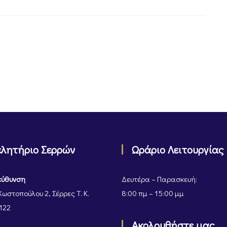
ελητήριο Σερρών
Ωράριο Λειτουργίας
εύθυνση
Δευτέρα – Παρασκευή:
Κωστοπούλου 2, Σέρρες Τ. Κ.
8:00 πμ – 15:00 μμ
122
Ακολουθήστε μας