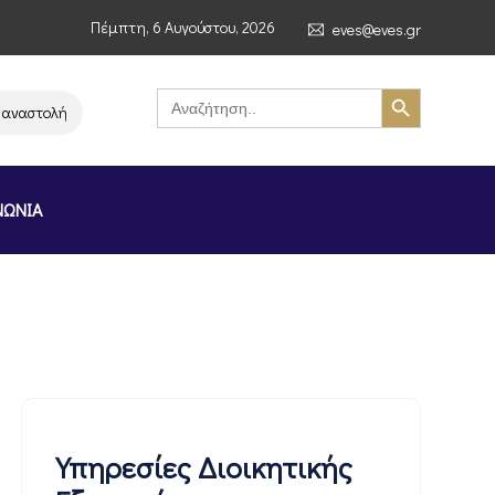
Πέμπτη, 6 Αυγούστου, 2026
eves@eves.gr
Search Button
Search
for:
λή λειτουργίας της αλυσίδας σούπερ μάρκετ MERE στην Ελλάδα – Επιστολ
ΝΩΝΙΑ
Υπηρεσίες Διοικητικής