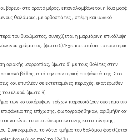
και βόρειο- στο ορατό μέρος, επαναλαμβάνεται η ίδια μορφή
ενους θαλάμους, με ορθοστάτες , στέψη και ιωνικό
ιστερά του θυρώματος, συνεχίζεται η μαρμάρινη επικάλυψη.
κόκκινου χρώματος. (φωτο 6). Έχει καταπέσει το εσωτερικό
ση οριακής ισορροπίας, (φωτο 8) με τους θολίτες στην
σε ικανό βάθος, από την εσωτερική επιφάνειά της. Στο
ις και επιπλέον σε εκτεταμένες περιοχές, εκατέρωθεν
του υλικού. (φωτο 9)
τμήμα των κατακόρυφων τοίχων παρουσιάζουν συστηματικά
 επιφάνεια της επίχωσης, φωτογραφήθηκαν, αριθμήθηκαν
νεται να είναι το αποτέλεσμα έντονης καταπόνησης,
ου. Συγκεκριμένα, το νότιο τμήμα του θαλάμου φορτίζεται
γαίες έχουν ύψος περί τα 12-13μ.