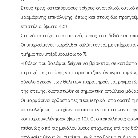
Στους τρεις κατακόρυφους τοίχους-ανατολικό, δυτικό 
μαρμάρινης επικάλυψης, όπως και στους δυο προηγούμ
επιστύλιο. (φωτο 4,5)
Στο νότιο τοίχο -στο εμφανές μέρος του- δεξιά και αρ
Οι υπερκείμενοι πωρόλιθοι καλύπτονται με επίχρισμα 
τμήμα του υπέρθυρου.(φωτο 7).
Η θόλος του θαλάμου δείχνει να βρίσκεται σε κατάστα
περιοχή της στέψης να παρουσιάζουν άνοιγμα αρμών, 
σύνολο σχεδόν των θολιτών παρατηρούνται ρηγματώσε
της στέψης, διαπιστώθηκε σημαντική απώλεια μάζας 
Οι μαρμάρινοι ορθοστάτες περιμετρικά, στο ορατό 
αποκολλήσεις τεμαχίων τα οποία εντοπίστηκαν στην
και περισυνελέγησαν.(φωτο 10). Οι αποκολλήσεις φαί
πιθανώς από τις μεγάλου ύψους επιχώσεις επί της θόλ
από γαίες ύψους 2μ. περίπου, ενώ στο βόρειο τμήμα οι 