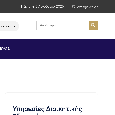
Πέμπτη, 6 Αυγούστου, 2026
eves@eves.gr
Search Button
Search
for:
ναστολή λειτουργίας της αλυσίδας σούπερ μάρκετ MERE στην Ελλάδα – Επ
ΝΩΝΙΑ
Υπηρεσίες Διοικητικής