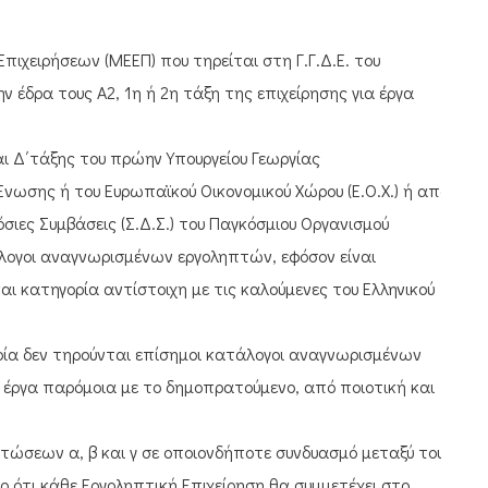
ιχειρήσεων (ΜΕΕΠ) που τηρείται στη Γ.Γ.Δ.Ε. του
 έδρα τους Α2, 1η ή 2η τάξη της επιχείρησης για έργα
αι Δ΄τάξης του πρώην Υπουργείου Γεωργίας
νωσης ή του Ευρωπαϊκού Οικονομικού Χώρου (Ε.Ο.Χ.) ή από
σιες Συμβάσεις (Σ.Δ.Σ.) του Παγκόσμιου Οργανισμού
τάλογοι αναγνωρισμένων εργοληπτών, εφόσον είναι
αι κατηγορία αντίστοιχη με τις καλούμενες του Ελληνικού
ία δεν τηρούνται επίσημοι κατάλογοι αναγνωρισμένων
ι έργα παρόμοια με το δημοπρατούμενο, από ποιοτική και
ώσεων α, β και γ σε οποιονδήποτε συνδυασμό μεταξύ τους,
όρο ότι κάθε Εργοληπτική Επιχείρηση θα συμμετέχει στο