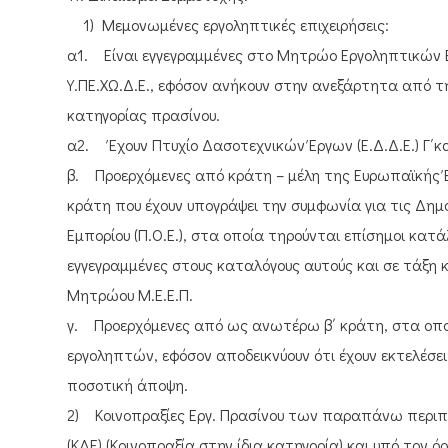
1) Μεμονωμένες εργοληπτικές επιχειρήσεις:
α1. Είναι εγγεγραμμένες στο Μητρώο Εργοληπτικών Επ
Υ.ΠΕ.ΧΩ.Δ.Ε., εφόσον ανήκουν στην ανεξάρτητα από την
κατηγορίας πρασίνου.
α2. Έχουν Πτυχίο Δασοτεχνικών Έργων (Ε.Δ.Δ.Ε.) Γ΄κ
β. Προερχόμενες από κράτη – μέλη της Ευρωπαϊκής Έ
κράτη που έχουν υπογράψει την συμφωνία για τις Δημό
Εμπορίου (Π.Ο.Ε.), στα οποία τηρούνται επίσημοι κα
εγγεγραμμένες στους καταλόγους αυτούς και σε τάξη κ
Μητρώου Μ.Ε.Ε.Π.
γ. Προερχόμενες από ως ανωτέρω β΄ κράτη, στα οπο
εργοληπτών, εφόσον αποδεικνύουν ότι έχουν εκτελέσε
ποσοτική άποψη.
2) Κοινοπραξίες Εργ. Πρασίνου των παραπάνω περιπτ
(ΚΔΕ) (Κοινοπραξία στην ίδια κατηγορία) και υπό τον 