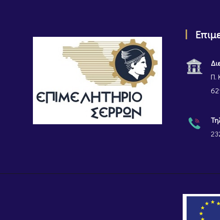
Επιμ
Δι
Π. 
62
Τη
23