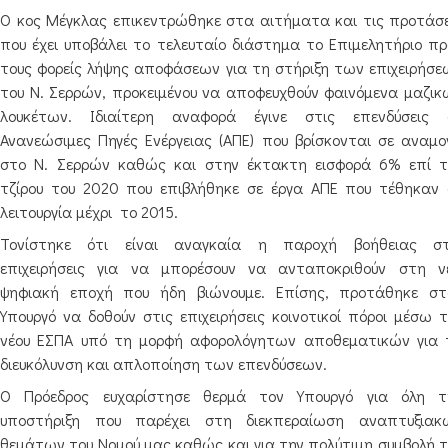
Ο κος Μέγκλας επικεντρώθηκε στα αιτήματα και τις προτάσε
που έχει υποβάλει το τελευταίο διάστημα το Επιμελητήριο πρ
τους φορείς λήψης αποφάσεων για τη στήριξη των επιχειρήσε
του Ν. Σερρών, προκειμένου να αποφευχθούν φαινόμενα μαζικ
λουκέτων. Ιδιαίτερη αναφορά έγινε στις επενδύσεις 
Ανανεώσιμες Πηγές Ενέργειας (ΑΠΕ) που βρίσκονται σε αναμο
στο Ν. Σερρών καθώς και στην έκτακτη εισφορά 6% επί τ
τζίρου του 2020 που επιβλήθηκε σε έργα ΑΠΕ που τέθηκαν 
λειτουργία μέχρι
το 2015.
Τονίστηκε ότι είναι αναγκαία η παροχή βοήθειας στ
επιχειρήσεις για να μπορέσουν να ανταποκριθούν στη ν
ψηφιακή εποχή που ήδη βιώνουμε. Επίσης, προτάθηκε στ
Υπουργό να δοθούν στις επιχειρήσεις κοινοτικοί πόροι μέσω τ
νέου ΕΣΠΑ υπό τη μορφή αφορολόγητων αποθεματικών για 
διευκόλυνση και απλοποίηση των επενδύσεων.
Ο Πρόεδρος ευχαρίστησε θερμά τον Υπουργό για όλη τ
υποστήριξη που παρέχει στη διεκπεραίωση αναπτυξιακ
θεμάτων του Νομού μας καθώς και για την πολύτιμη συμβολή τ