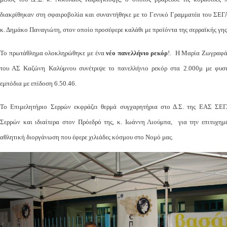
διακρίθηκαν στη σφαιροβολία και συναντήθηκε με το Γενικό Γραμματέα του ΣΕΓ
κ. Δημάκο Παναγιώτη, στον οποίο προσέφερε καλάθι με προϊόντα της σερραϊκής γης
Το πρωτάθλημα ολοκληρώθηκε με ένα
νέο πανελλήνιο ρεκόρ
!. Η Μαρία Ζωγραφ
του ΑΣ Καζώνη Καλύμνου συνέτριψε το πανελλήνιο ρεκόρ στα 2.000μ με φυσ
εμπόδια με επίδοση 6.50.46.
Το Επιμελητήριο Σερρών εκφράζει θερμά συγχαρητήρια στο Δ.Σ. της ΕΑΣ ΣΕ
Σερρών και ιδιαίτερα στον Πρόεδρό της, κ. Ιωάννη Λιούμπα, για την επιτυχημ
αθλητική διοργάνωση που έφερε χιλιάδες κόσμου στο Νομό μας.