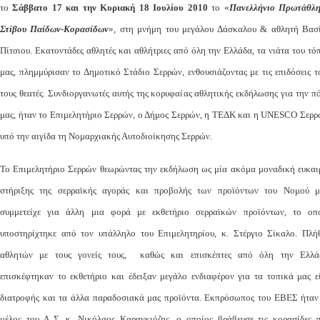
το
Σάββατο
17 και την Κυριακή 18 Ιουλίου 2010
το «
Πανελλήνιο Πρωτάθλ
Στίβου Παίδων-Κορασίδων
», στη μνήμη του μεγάλου Δάσκαλου & αθλητή Βασ
Πίτσιου. Εκατοντάδες αθλητές και αθλήτριες από όλη την Ελλάδα, τα νιάτα του τό
μας, πλημμύρισαν το Δημοτικό Στάδιο Σερρών, ενθουσιάζοντας με τις επιδόσεις τ
τους θεατές. Συνδιοργανωτές αυτής της κορυφαίας αθλητικής εκδήλωσης για την π
μας, ήταν το Επιμελητήριο Σερρών, ο Δήμος Σερρών, η ΤΕΔΚ και η UNESCO Σερρ
υπό την αιγίδα τη Νομαρχιακής Αυτοδιοίκησης Σερρών.
Το Επιμελητήριο Σερρών θεωρώντας την εκδήλωση ως μία ακόμα μοναδική ευκαι
στήριξης της σερραϊκής αγοράς και προβολής των προϊόντων του Νομού μ
συμμετείχε για άλλη μια φορά με εκθετήριο σερραϊκών προϊόντων, το οπ
υποστηρίχτηκε από τον υπάλληλο του Επιμελητηρίου, κ. Στέργιο Σίκαλο. Πλή
αθλητών με τους γονείς τους, καθώς και επισκέπτες από όλη την Ελλά
επισκέφτηκαν το εκθετήριο και έδειξαν μεγάλο ενδιαφέρον για τα τοπικά μας ε
διατροφής και τα άλλα παραδοσιακά μας προϊόντα. Εκπρόσωπος του ΕΒΕΣ ήταν
μέλος του Δ..Σ. κ. Νικόλαος Καραγκιόζης, ο οποίος βράβευσε τις κορασίδες 