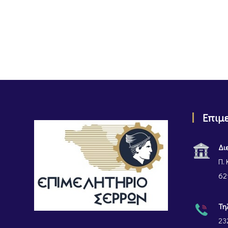
Επιμ
Δι
Π. 
62
Τη
23