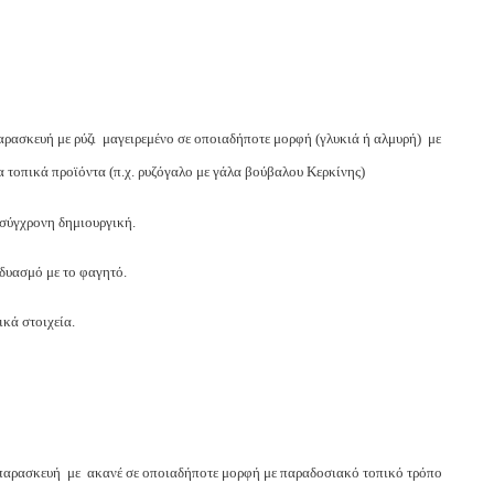
ρασκευή με ρύζι μαγειρεμένο σε οποιαδήποτε μορφή (γλυκιά ή αλμυρή) με
α τοπικά προϊόντα (π.χ. ρυζόγαλο με γάλα βούβαλου Κερκίνης)
 σύγχρονη δημιουργική.
νδυασμό με το φαγητό.
ικά στοιχεία.
παρασκευή με ακανέ σε οποιαδήποτε μορφή με παραδοσιακό τοπικό τρόπο