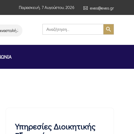
Παρασκευή, 7 Αυγούστου, 2026
eves@eves.gr
Search Button
Search
for:
τολή λειτουργίας της αλυσίδας σούπερ μάρκετ MERE στην Ελλάδα – Επιστ
ΝΩΝΙΑ
Υπηρεσίες Διοικητικής