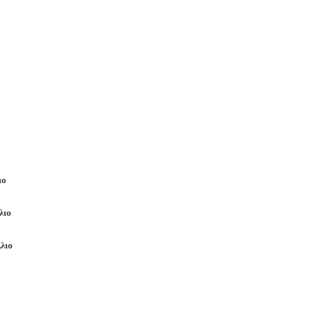
ιο
λιο
λλιο