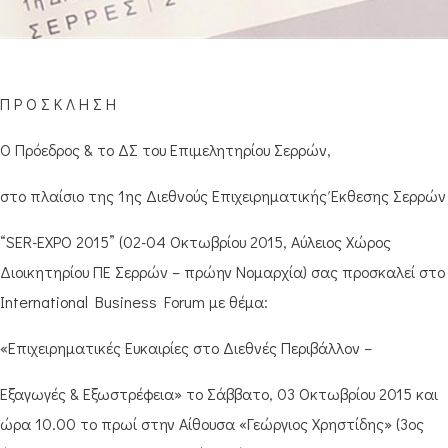
Π Ρ Ο Σ Κ Λ Η Σ Η
Ο Πρόεδρος & το ΔΣ του Επιμελητηρίου Σερρών,
στο πλαίσιο της 1ης Διεθνούς Επιχειρηματικής Έκθεσης Σερρών
“SER-EXPO 2015” (02-04 Οκτωβρίου 2015, Αύλειος Χώρος
Διοικητηρίου ΠΕ Σερρών – πρώην Νομαρχία) σας προσκαλεί στο
International Business Forum με θέμα:
«Επιχειρηματικές Ευκαιρίες στο Διεθνές Περιβάλλον –
Εξαγωγές & Εξωστρέφεια» το Σάββατο, 03 Οκτωβρίου 2015 και
ώρα 10.00 το πρωί στην Αίθουσα «Γεώργιος Χρηστίδης» (3ος