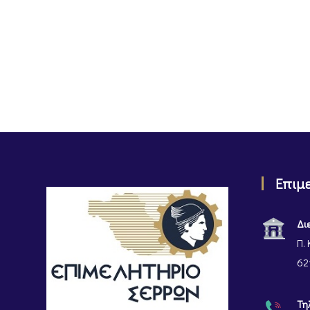
Επιμ
Δι
Π. 
62
Τη