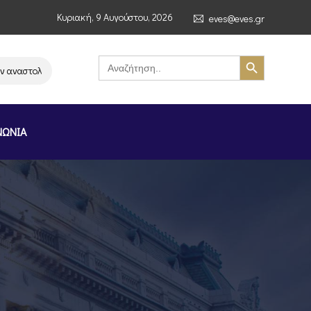
Κυριακή, 9 Αυγούστου, 2026
eves@eves.gr
Search Button
Search
for:
αστολή λειτουργίας της αλυσίδας σούπερ μάρκετ MERE στην Ελλάδα – Επ
ΝΩΝΙΑ