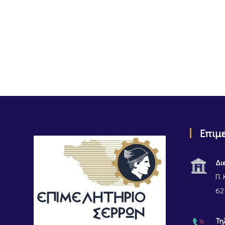
Επιμ
Δι
Π. 
62
Τη