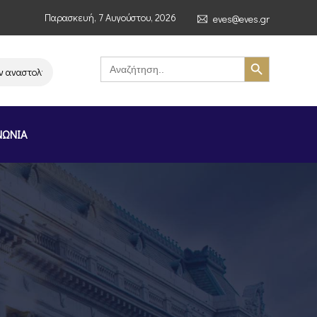
Παρασκευή, 7 Αυγούστου, 2026
eves@eves.gr
Search Button
Search
for:
αστολή λειτουργίας της αλυσίδας σούπερ μάρκετ MERE στην Ελλάδα – Επι
ΝΩΝΙΑ