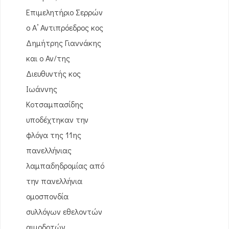
Επιμελητήριο Σερρών
ο Α’ Αντιπρόεδρος κος
Δημήτρης Γιαννάκης
και ο Αν/της
Διευθυντής κος
Ιωάννης
Κοτσαμπασίδης
υποδέχτηκαν την
φλόγα της 11ης
πανελλήνιας
λαμπαδηδρομίας από
την πανελλήνια
ομοσπονδία
συλλόγων εθελοντών
αιμοδοτών.