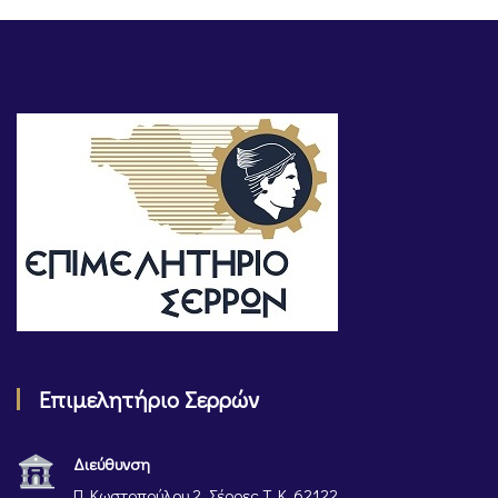
Επιμελητήριο Σερρών
Διεύθυνση
Π. Κωστοπούλου 2, Σέρρες Τ. Κ. 62122