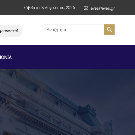
Σάββατο, 8 Αυγούστου, 2026
eves@eves.gr
Search Button
Search
for:
αστολή λειτουργίας της αλυσίδας σούπερ μάρκετ MERE στην Ελλάδα – Επι
ΝΩΝΙΑ