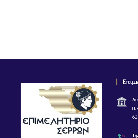
Επιμ
Δι
Π. 
62
Τη