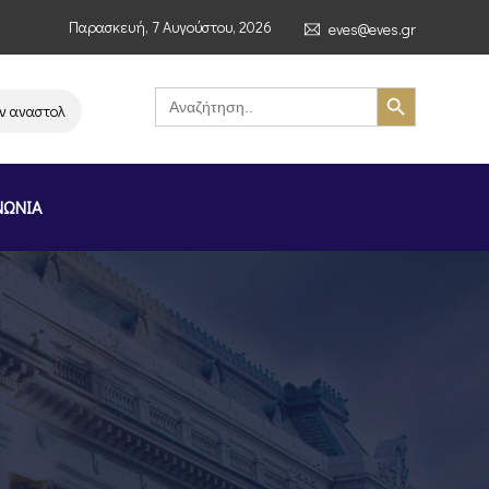
Παρασκευή, 7 Αυγούστου, 2026
eves@eves.gr
Search Button
Search
for:
αστολή λειτουργίας της αλυσίδας σούπερ μάρκετ MERE στην Ελλάδα – Επι
ΝΩΝΙΑ