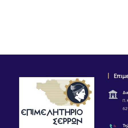
Επιμ
Δι
Π. 
62
Τη