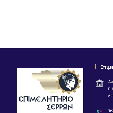
Επιμ
Δι
Π. 
62
Τη