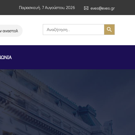
Παρασκευή, 7 Αυγούστου, 2026
eves@eves.gr
Search Button
Search
for:
αστολή λειτουργίας της αλυσίδας σούπερ μάρκετ MERE στην Ελλάδα – Επι
ΝΩΝΙΑ