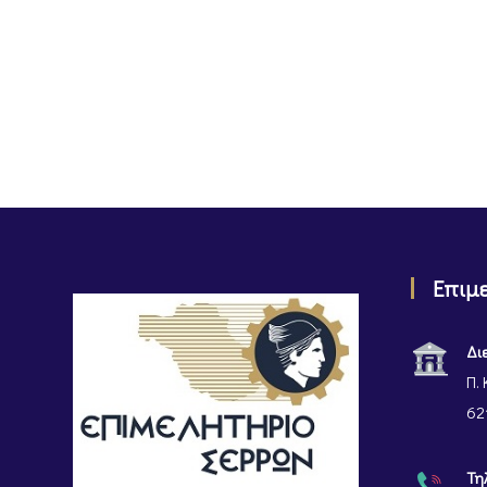
Επιμ
Δι
Π. 
62
Τη