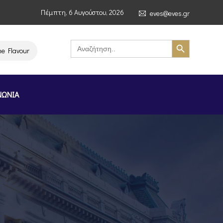
Πέμπτη, 6 Αυγούστου, 2026
eves@eves.gr
Search Button
Search
for:
ours of Greece Stockholm Greek Month» (4–7/11/2026, Στοκχόλμη)
ΝΩΝΙΑ