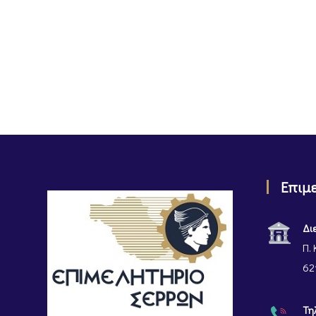
Επιμ
Δι
Π. 
62
Τη