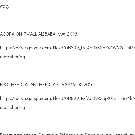
σας.
AGORA ON TMALL ALIBABA MAY 2016
https://drive.google.com/file/d/0B899_FxfAc0kMmZVOVN2dFlsR
usp=sharing
ΕΡΩΤΗΣΕΙΣ ΑΠΑΝΤΗΣΕΙΣ AGORA ΜΑΙΟΣ 2016
https://drive.google.com/file/d/0B899_FxfAc0kR2djR0tZLTBoZlk/
usp=sharing
Εάν πιστεύετε ότι θα σας ενδιέφερε η ενδεχόμενη συμμετοχή σα