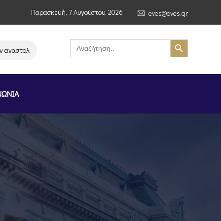
Παρασκευή, 7 Αυγούστου, 2026
eves@eves.gr
Search Button
Search
for:
στολή λειτουργίας της αλυσίδας σούπερ μάρκετ MERE στην Ελλάδα – Επισ
ΝΩΝΙΑ