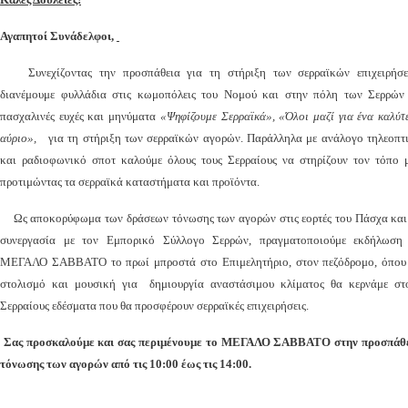
Αγαπητοί Συνάδελφοι,
Συνεχίζοντας την προσπάθεια για τη στήριξη των σερραϊκών επιχειρήσ
διανέμουμε φυλλάδια στις κωμοπόλεις του Νομού και στην πόλη των Σερρών
πασχαλινές ευχές και μηνύματα
«Ψηφίζουμε Σερραϊκά», «Όλοι μαζί για ένα καλύτ
αύριο»,
για τη στήριξη των σερραϊκών αγορών. Παράλληλα με ανάλογο τηλεοπτ
και ραδιοφωνικό σποτ καλούμε όλους τους Σερραίους να στηρίζουν τον τόπο 
προτιμώντας τα σερραϊκά καταστήματα και προϊόντα.
Ως αποκορύφωμα των δράσεων τόνωσης των αγορών στις εορτές του Πάσχα και
συνεργασία με τον Εμπορικό Σύλλογο Σερρών, πραγματοποιούμε εκδήλωση
ΜΕΓΑΛΟ ΣΑΒΒΑΤΟ το πρωί μπροστά στο Επιμελητήριο, στον πεζόδρομο, όπου
στολισμό και μουσική για δημιουργία αναστάσιμου κλίματος θα κερνάμε στ
Σερραίους εδέσματα που θα προσφέρουν σερραϊκές επιχειρήσεις.
Σας προσκαλούμε και σας περιμένουμε το ΜΕΓΑΛΟ ΣΑΒΒΑΤΟ στην προσπάθ
τόνωσης των αγορών από τις 10:00 έως τις 14:00.