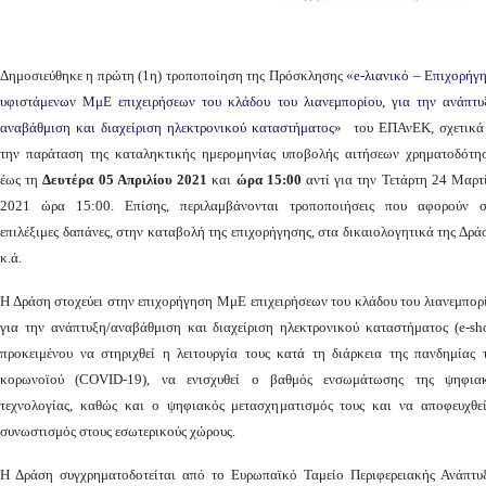
Δημοσιεύθηκε η πρώτη (1η) τροποποίηση της Πρόσκλησης «
e-λιανικό – Επιχορήγ
υφιστάμενων ΜμΕ επιχειρήσεων του κλάδου του λιανεμπορίου, για την ανάπτυ
αναβάθμιση και διαχείριση ηλεκτρονικού καταστήματος
» του ΕΠΑνΕΚ, σχετικά
την παράταση της καταληκτικής ημερομηνίας υποβολής αιτήσεων χρηματοδότη
έως τη
Δευτέρα 05 Απριλίου 2021
και
ώρα 15:00
αντί για την Τετάρτη 24 Μαρτ
2021 ώρα 15:00. Επίσης, περιλαμβάνονται τροποποιήσεις που αφορούν σ
επιλέξιμες δαπάνες, στην καταβολή της επιχορήγησης, στα δικαιολογητικά της Δρά
κ.ά.
Η Δράση στοχεύει στην επιχορήγηση ΜμΕ επιχειρήσεων του κλάδου του λιανεμπορ
για την ανάπτυξη/αναβάθμιση και διαχείριση ηλεκτρονικού καταστήματος (e-sh
προκειμένου να στηριχθεί η λειτουργία τους κατά τη διάρκεια της πανδημίας 
κορωνοϊού (COVID-19), να ενισχυθεί ο βαθμός ενσωμάτωσης της ψηφια
τεχνολογίας, καθώς και ο ψηφιακός μετασχηματισμός τους και να αποφευχθε
συνωστισμός στους εσωτερικούς χώρους.
Η Δράση συγχρηματοδοτείται από το Ευρωπαϊκό Ταμείο Περιφερειακής Ανάπτυ