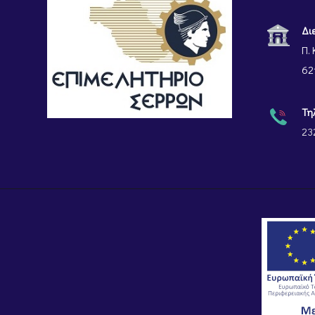
Δι
Π. 
62
Τη
23