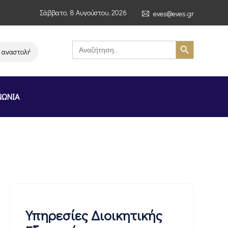
Σάββατο, 8 Αυγούστου, 2026
eves@eves.gr
Search Button
Search
for:
αστολή λειτουργίας της αλυσίδας σούπερ μάρκετ MERE στην Ελλάδα – Επι
ΝΩΝΙΑ
Υπηρεσίες Διοικητικής