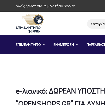
Καλώς ήλθατε στο Επιμελητήριο Σερρών
Παρέμβαση του Επιμελητηρίου Σερρ
ΕΠΙΜΕΛΗΤΗΡΙΟ
ΕΝΗΜΕΡΩΣΗ
ΠΑΡΕΜΒΑΣ
e-λιανικό: ΔΩΡΕΑΝ ΥΠΟΣ
“OPENSHOPS.GR” ΓΙΑ ΔΥΝΗ