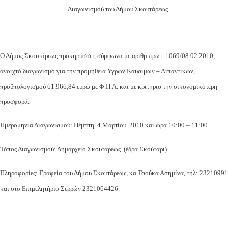
Διαγωνισμού του Δήμου Σκουτάρεως
Ο Δήμος Σκουτάρεως προκηρύσσει, σύμφωνα με αριθμ πρωτ. 1069/08.02.2010,
ανοιχτό διαγωνισμό για την προμήθεια Υγρών Καυσίμων – Λιπαντικών,
προϋπολογισμού 61.966,84 ευρώ με Φ.Π.Α. και με κριτήριο την οικονομικότερη
προσφορά.
Ημερομηνία Διαγωνισμού: Πέμπτη 4 Μαρτίου 2010 και ώρα 10:00 – 11:00
Τόπος Διαγωνισμού: Δημαρχείο Σκουτάρεως (έδρα Σκούταρι).
Πληροφορίες: Γραφεία του Δήμου Σκουτάρεως, κα Τσούκα Ασημίνα, τηλ: 2321099
και στο Επιμελητήριο Σερρών 2321064426.