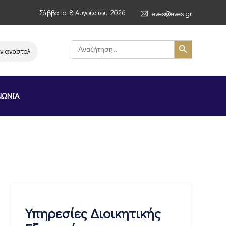
Σάββατο, 8 Αυγούστου, 2026
eves@eves.gr
Search Button
Search
for:
ναστολή λειτουργίας της αλυσίδας σούπερ μάρκετ MERE στην Ελλάδα – Επ
ΝΩΝΙΑ
Υπηρεσίες Διοικητικής