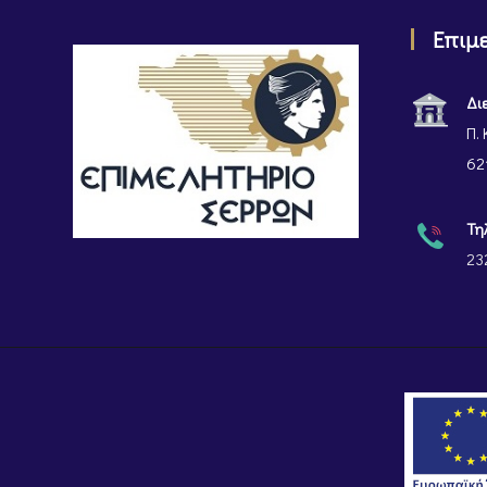
Επιμ
Δι
Π. 
62
Τη
23