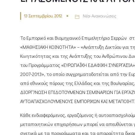
13 Σεπτεμβρίου, 2012
Νέα-Ανακοινώσεις
Το Εμπορικό και Βιομηχανικό Επιμελητήριο Σερρών στο
«ΜΑΘΗΣΙΑΚΗ ΚΟΙΝΟΤΗΤΑ» – «Ανάπτυξη Δικτύου για τη
Κινητικότητας και της Ανάπτυξης του Ανθρώπινου Δυ
του Προγράμματος «ΕΥΡΩΠΑΪΚΉ ΕΔΑΦΙΚΉ ΣΥΝΕΡΓΑΣΊΑ» 
2007-2013», το οποίο συγχρηματοδοτείται από την Ε
από εθνικούς πόρους της Ελλάδας και της Βουλγαρία
ΔΙΟΡΓ?ΝΩΣΗ ΕΠΙΔΟΤΟΎΜΕΝΩΝ ΣΕΜΙΝΑΡΊΩΝ ΓΙΑ ΕΡΓΑΖ
ΑΥΤΟΑΠΑΣΧΟΛΟΎΜΕΝΟΥΣ ΕΜΠΟΡΙΚΏΝ ΚΑΙ ΜΕΤΑΠΟΙΗΤΙ
Κάθε ενδιαφερόμενος, εργαζόμενος ή αυτοαπασχολούμ
μεταποιητικών επιχειρήσεων μπορεί να απευθύνεται γ
σχετικά με τα προγράμματα και τα απαραίτητα δικα