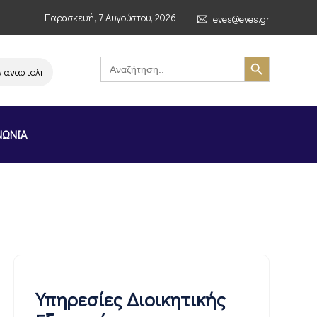
Παρασκευή, 7 Αυγούστου, 2026
eves@eves.gr
Search Button
Search
for:
στολή λειτουργίας της αλυσίδας σούπερ μάρκετ MERE στην Ελλάδα – Επισ
ΝΩΝΙΑ
Υπηρεσίες Διοικητικής