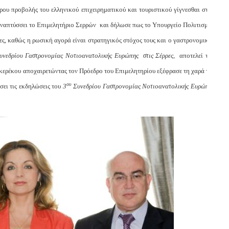
ου προβολής του ελληνικού επιχειρηματικού και τουριστικού γίγνεσθαι στην
 αναπτύσσει το Επιμελητήριο Σερρών και δήλωσε πως το Υπουργείο Πολιτισμού
ες, καθώς η ρωσική αγορά είναι στρατηγικός στόχος τους και ο γαστρονομικός
νεδρίου Γαστρονομίας Νοτιοανατολικής Ευρώπης στις Σέρρες,
αποτελεί την
ερέκου αποχαιρετώντας τον Πρόεδρο του Επιμελητηρίου εξέφρασε τη χαρά της
ου
σει τις εκδηλώσεις του
3
Συνεδρίου Γαστρονομίας Νοτιοανατολικής Ευρώπης