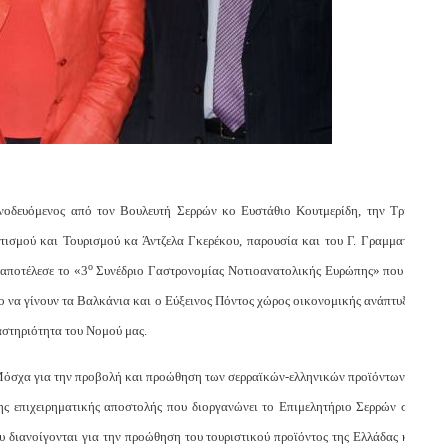
νοδευόμενος από τον Βουλευτή Σερρών κο Ευστάθιο Κουτμερίδη, την Τρίτη
ισμού και Τουρισμού κα Άντζελα Γκερέκου, παρουσία και του Γ. Γραμματέα
ο
 αποτέλεσε το «3
Συνέδριο Γαστρονομίας Νοτιοανατολικής Ευρώπης» που θα
το να γίνουν τα Βαλκάνια και ο Εύξεινος Πόντος χώρος οικονομικής ανάπτυξης
αστηριότητα του Νομού μας.
 Μόσχα για την προβολή και προώθηση των σερραϊκών-ελληνικών προϊόντων με
της επιχειρηματικής αποστολής που διοργανώνει το Επιμελητήριο Σερρών στη
 διανοίγονται για την προώθηση του τουριστικού προϊόντος της Ελλάδας και