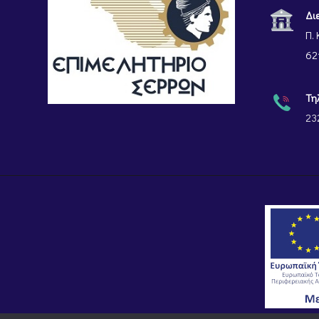
Δι
Π. 
62
Τη
23