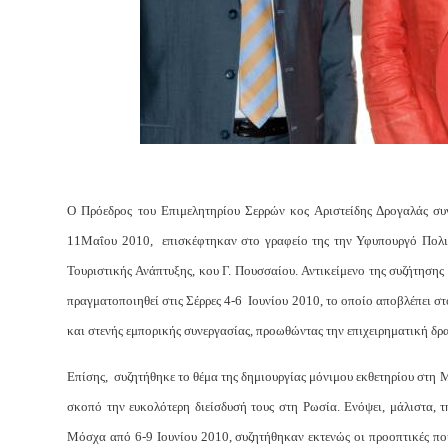
Ο Πρόεδρος του Επιμελητηρίου Σερρών κος Αριστείδης Δρογαλάς συ
11Μαΐου 2010, επισκέφτηκαν στο γραφείο της την Υφυπουργό Πολιτ
Τουριστικής Ανάπτυξης, κου Γ. Πουσσαίου. Αντικείμενο της συζήτησης
πραγματοποιηθεί στις Σέρρες 4-6 Ιουνίου 2010, το οποίο αποβλέπει σ
και στενής εμπορικής συνεργασίας, προωθώντας την επιχειρηματική δρ
Επίσης, συζητήθηκε το θέμα της δημιουργίας μόνιμου εκθετηρίου στη
σκοπό την ευκολότερη διείσδυσή τους στη Ρωσία. Ενόψει, μάλιστα, 
Μόσχα από 6-9 Ιουνίου 2010, συζητήθηκαν εκτενώς οι προοπτικές που