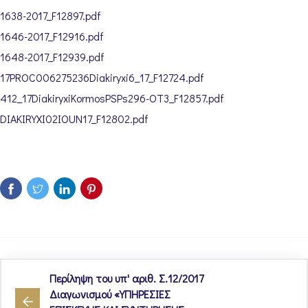
1638-2017_F12897.pdf
1646-2017_F12916.pdf
1648-2017_F12939.pdf
17PROC006275236Diakiryxi6_17_F12724.pdf
412_17DiakiryxiKormosPSPs296-OT3_F12857.pdf
DIAKIRYXI02IOUN17_F12802.pdf
Περίληψη του υπ' αριθ. Σ.12/2017
Διαγωνισμού «ΥΠΗΡΕΣΙΕΣ