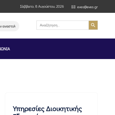
Σάββατο, 8 Αυγούστου, 2026
eves@eves.gr
Search Button
Search
for:
ναστολή λειτουργίας της αλυσίδας σούπερ μάρκετ MERE στην Ελλάδα – Επ
ΝΩΝΙΑ
Υπηρεσίες Διοικητικής