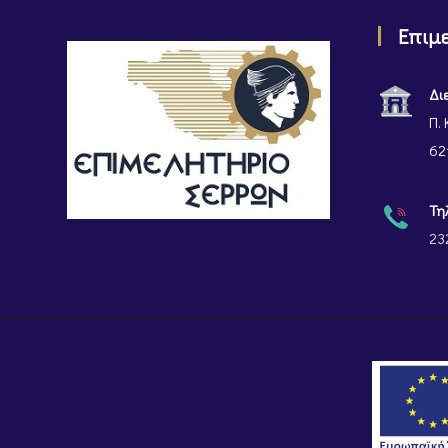
Επιμ
Δι
Π. 
62
Τη
23