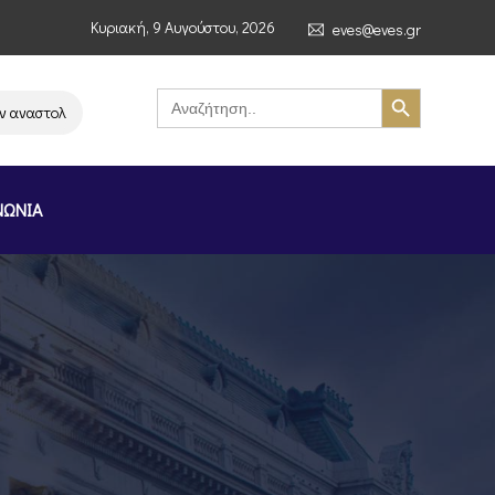
Κυριακή, 9 Αυγούστου, 2026
eves@eves.gr
Search Button
Search
for:
αστολή λειτουργίας της αλυσίδας σούπερ μάρκετ MERE στην Ελλάδα – Επι
ΝΩΝΙΑ