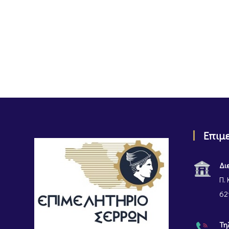
Επιμ
Δι
Π. 
62
Τη