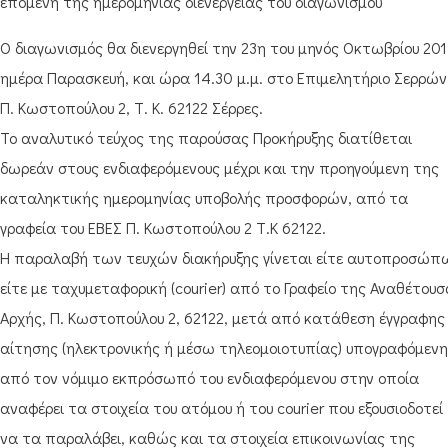
επομένη της ημερομηνίας διενέργειας του διαγωνισμού
Ο διαγωνισμός θα διενεργηθεί την 23η του μηνός Οκτωβρίου 201
ημέρα Παρασκευή, και ώρα 14.30 μ.μ. στο Επιμελητήριο Σερρών
Π. Κωστοπούλου 2, Τ. Κ. 62122 Σέρρες.
Το αναλυτικό τεύχος της παρούσας Προκήρυξης διατίθεται
δωρεάν στους ενδιαφερόμενους μέχρι και την προηγούμενη της
καταληκτικής ημερομηνίας υποβολής προσφορών, από τα
γραφεία του ΕΒΕΣ Π. Κωστοπούλου 2 Τ.Κ 62122.
Η παραλαβή των τευχών διακήρυξης γίνεται είτε αυτοπροσώπ
είτε με ταχυμεταφορική (courier) από το Γραφείο της Αναθέτου
Αρχής, Π. Κωστοπούλου 2, 62122, μετά από κατάθεση έγγραφης
αίτησης (ηλεκτρονικής ή μέσω τηλεομοιοτυπίας) υπογραφόμεν
από τον νόμιμο εκπρόσωπό του ενδιαφερόμενου στην οποία
αναφέρει τα στοιχεία του ατόμου ή του cοurier που εξουσιοδοτεί
να τα παραλάβει, καθώς και τα στοιχεία επικοινωνίας της