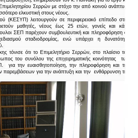
υ Επιμελητηρίου Σερρών με στόχο την από κοινού ανάπτυξη
ισσότερο ελκυστική στους νέους.
μού (ΚΕΣΥΠ) λειτουργούν
σε περιφερειακό επίπεδο στην
ετούν μαθητές, νέους έως 25 ετών, γονείς και κάθε
ύμβουλοι ΣΕΠ παρέχουν συμβουλευτική και πληροφόρηση σε
εδιασμού σταδιοδρομίας, ενώ υπάρχει η δυνατότητα
ύ.
ης τόνισε ότι το Επιμελητήριο Σερρών, στο πλαίσιο του
ωπος του συνόλου της επιχειρηματικής κοινότητας
των
Π.
για την ευαισθητοποίηση, την πληροφόρηση και την
ν παρεμβάσεων για την ανάπτυξη και την
ενθάρρυνση της