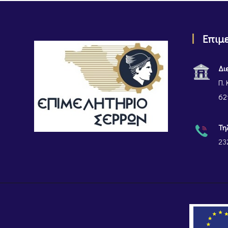
Επιμ
Δι
Π. 
62
Τη
23