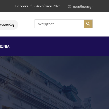
Παρασκευή, 7 Αυγούστου, 2026
eves@eves.gr
Search Button
Search
for:
ολή λειτουργίας της αλυσίδας σούπερ μάρκετ MERE στην Ελλάδα – Επιστο
ΝΩΝΙΑ