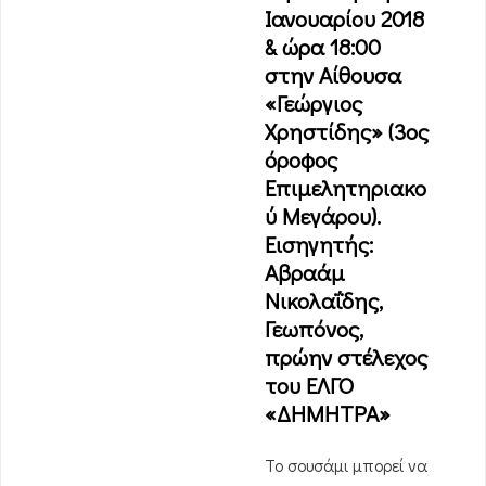
Ιανουαρίου 2018
& ώρα 18:00
στην Αίθουσα
«Γεώργιος
Χρηστίδης» (3ος
όροφος
Επιμελητηριακο
ύ Μεγάρου).
Εισηγητής:
Αβραάμ
Νικολαΐδης,
Γεωπόνος,
πρώην στέλεχος
του ΕΛΓΟ
«ΔΗΜΗΤΡΑ»
Το σουσάμι μπορεί να