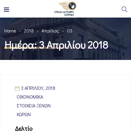
Home
2018
Απρίλιος
03
Ημέρα:
3 Απριλίου 2018
3 ΑΠΡΙΛΊΟΥ, 2018
ΟΙΚΟΝΟΜΙΚΆ
ΣΤΟΙΧΕΊΑ ΞΈΝΩΝ
ΧΩΡΏΝ
Δελτίο