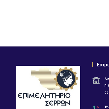
Επιμ
Δι
Π. 
62
Τη