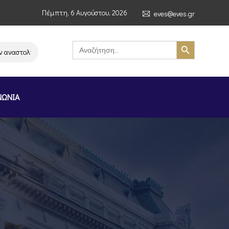
Πέμπτη, 6 Αυγούστου, 2026
eves@eves.gr
Search Button
Search
for:
στολή λειτουργίας της αλυσίδας σούπερ μάρκετ MERE στην Ελλάδα – Επι
ΝΩΝΙΑ