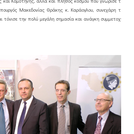
αι Κομοτηνής, αλλά και πλήθος κόσμου που γνώρισε τον
Υπουργός Μακεδονίας Θράκης κ. Καράογλου, συνεχάρη την
αι τόνισε την πολύ μεγάλη σημασία και ανάγκη συμμετοχής