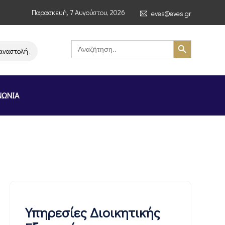
Παρασκευή, 7 Αυγούστου, 2026
eves@eves.gr
Search Button
Search
for:
ή λειτουργίας της αλυσίδας σούπερ μάρκετ MERE στην Ελλάδα – Επιστολ
ΝΩΝΙΑ
Υπηρεσίες Διοικητικής