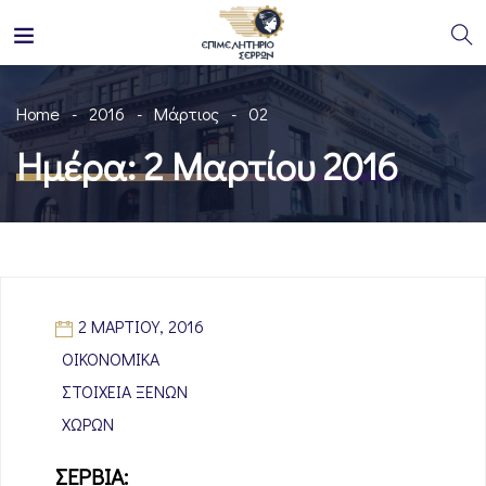
Home
2016
Μάρτιος
02
Ημέρα:
2 Μαρτίου 2016
2 ΜΑΡΤΊΟΥ, 2016
ΟΙΚΟΝΟΜΙΚΆ
ΣΤΟΙΧΕΊΑ ΞΈΝΩΝ
ΧΩΡΏΝ
ΣΕΡΒΙΑ: