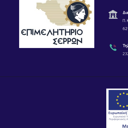
Δι
Π. 
62
Τη
23