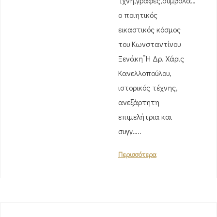
‘Ίχνη,γραφές,σύμβολα…
ο ποιητικός
εικαστικός κόσμος
του Κωνσταντίνου
Ξενάκη”Η Δρ. Χάρις
Κανελλοπούλου,
ιστορικός τέχνης,
ανεξάρτητη
επιμελήτρια και
συγγ…..
Περισσότερα