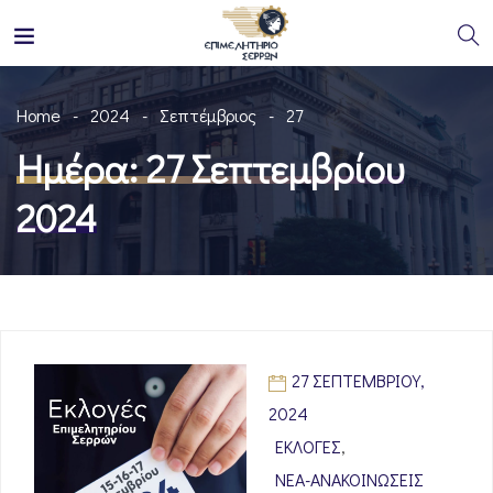
Home
2024
Σεπτέμβριος
27
Ημέρα:
27 Σεπτεμβρίου
2024
27 ΣΕΠΤΕΜΒΡΊΟΥ,
2024
ΕΚΛΟΓΈΣ
,
ΝΈΑ-ΑΝΑΚΟΙΝΏΣΕΙΣ