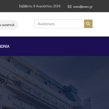
Σάββατο, 8 Αυγούστου, 2026
eves@eves.gr
Search Button
Search
for:
ναστολή λειτουργίας της αλυσίδας σούπερ μάρκετ MERE στην Ελλάδα – Επ
ΝΩΝΙΑ