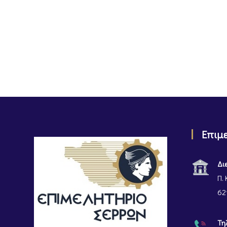
Επιμ
Δι
Π. 
62
Τη